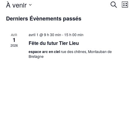
À venir
Recherche
Navi
Recherche
Liste
et
de
Sélectionnez
Derniers Évènements passés
navigation
vues
une
date.
de
Évèn
vues
avril 1 @ 9 h 30 min
-
15 h 00 min
AVR
1
Évènements
Fête du futur Tier Lieu
2026
espace arc en ciel
rue des chênes, Montauban de
Bretagne