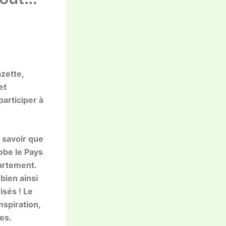
zette,
et
participer
à
t savoir que
obe le Pays
artement.
bien ainsi
isés !
L
e
inspiration,
es.