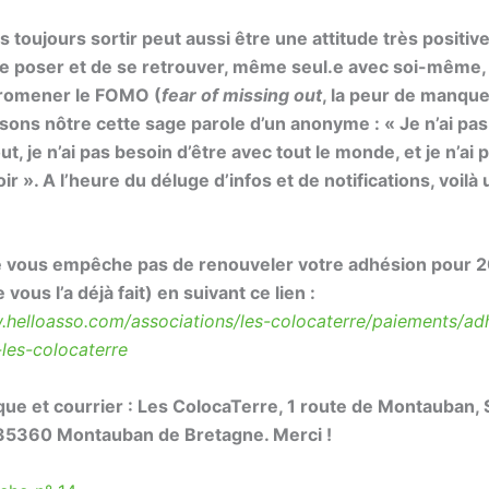
as
toujours
sortir peut aussi être une attitude très positiv
se poser et de se retrouver, même seul.e avec soi-même,
romener
le FOMO (
fear of missing out
, la peur de manqu
isons nôtre cette sage parole d’un anonyme : « Je n’ai pa
ut, je n’ai pas besoin d’être avec tout le monde, et je n’ai
oir ».
A l’heure du déluge d’infos et de notifications, voilà 
e vous empêche pas de renouveler votre adhésion pour 
e vous l’a déjà fait) en suivant ce lien :
.helloasso.com/associations/les-colocaterre/paiements/adh
-les-colocaterre
ue et courrier : Les ColocaTerre, 1 route de Montauban, 
35360 Montauban de Bretagne. Merci !