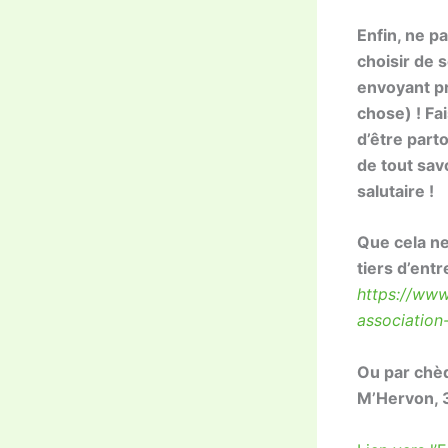
Enfin, ne p
choisir de 
envoyant
p
chose) !
Fa
d’être parto
de tout sav
salutaire !
Q
ue cela n
tiers d’entr
https://www
association
Ou par chèq
M’Hervon, 