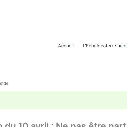
Accueil
L’Echolocaterre heb
iande
 du 10 avril : Ne pas être par