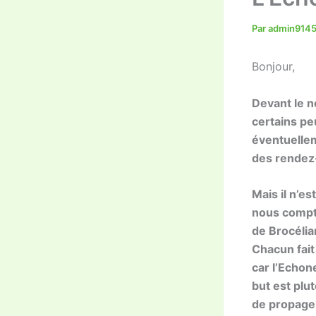
Par
admin914
Bonjour,
Devant le 
certains peu
éventuellem
des rendez
Mais
il n’es
nous compt
de Brocéli
Chacun fait 
car
l’Echo
n
but est plu
de
propager