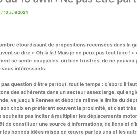
5
/
10 avril 2024
nombre étourdissant de propositions recensées dans
la
ga
vent se dire « Oh là là ! Mais je ne peux pas tout faire ! » 
ent se sentir coupables, ou bien frustrés, de ne pouvoir
-vous intéressants.
t pas question d’être partout, tout le temps : d’abord il fau
ons des adhérents dans un secteur assez large, qui
engl
ande,
va jusqu’à Rennes
et déborde même la limite du dép
son choix en préférant souvent la proximité, et c’est très 
e souhaite pas
inciter à multiplier les déplacements motor
tôt de constituer une source d’information
s
, de liens et d’
 les bonnes idées mises en œuvre par les uns et les autr