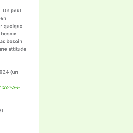
e. On peut
 en
er quelque
s besoin
 pas besoin
une attitude
2024 (un
erer-a-l-
St