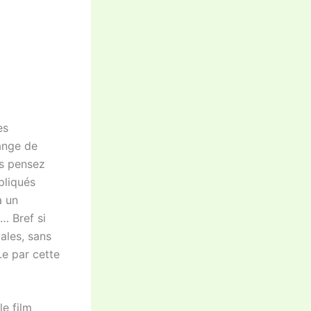
es
mange de
us pensez
pliqués
à un
… Bref si
ales, sans
.e par cette
e film