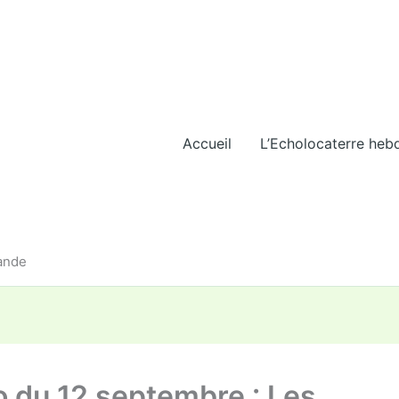
Accueil
L’Echolocaterre heb
iande
o du 12 septembre : Les