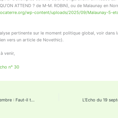
QU’ON ATTEND ? de M-M. ROBIN), ou de Malaunay en Nor
olocaterre.org/wp-content/uploads/2025/09/Malaunay-5-eto
lyse pertinente sur le moment politique global, voir dans l
lien vers un article de Novethic).
à venir,
Echo n° 30
L’Echo du 5 septembre : Faut-il tout bloquer ?