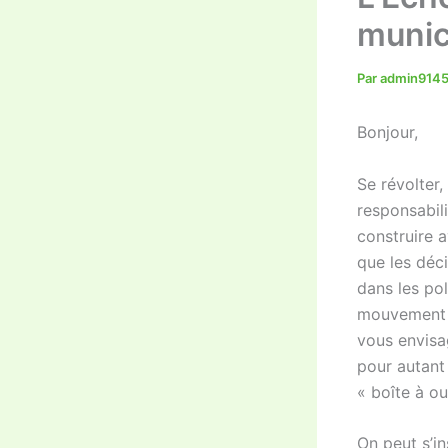
munic
Par
admin914
Bonjour,
Se révolter,
responsabil
construire 
que les déc
dans les pol
mouvement p
vous envisa
pour autant 
« boîte à ou
On peut s’i