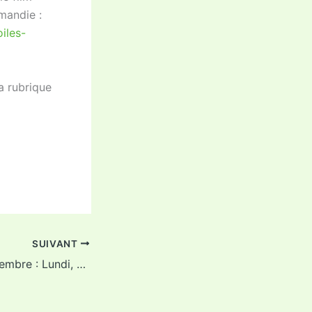
mandie :
iles-
a rubrique
SUIVANT
L’Echo du 19 septembre : Lundi, venez jouer aux bouchons !