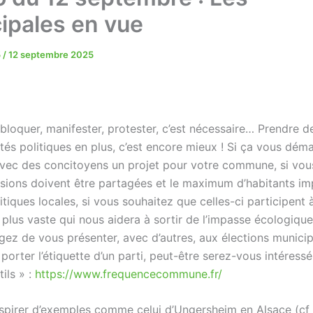
ipales en vue
5
/
12 septembre 2025
 bloquer, manifester, protester, c’est nécessaire… Prendre d
ités politiques en plus, c’est encore mieux ! Si ça vous dé
avec des concitoyens un projet pour votre commune, si vo
isions doivent être partagées et le maximum d’habitants im
itiques locales, si vous souhaitez que celles-ci participent 
lus vaste qui nous aidera à sortir de l’impasse écologique
gez de vous présenter, avec d’autres, aux élections municip
porter l’étiquette d’un parti, peut-être serez-vous intéressé
tils » :
https://www.frequencecommune.fr/
nspirer d’exemples comme celui d’Ungersheim en Alsace (cf l