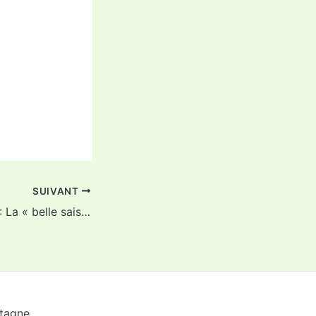
SUIVANT
L’Echo du 20 juin : La « belle saison », vraiment ?
etagne