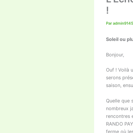
!
Par
admin914
Soleil ou plu
Bonjour,
Ouf ! Voilà
serons prés
saison, ensu
Quelle que s
nombreux jar
rencontres e
RANDO PAYSA
ferme où le