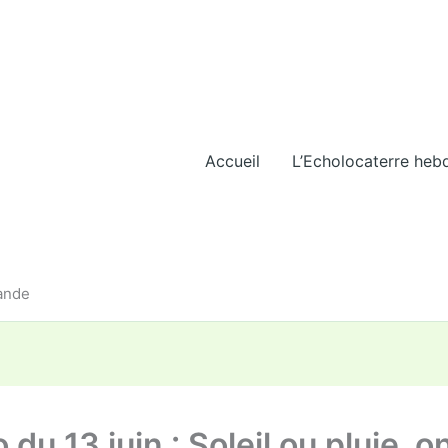
Accueil
L’Echolocaterre heb
iande
 du 13 juin : Soleil ou pluie, o