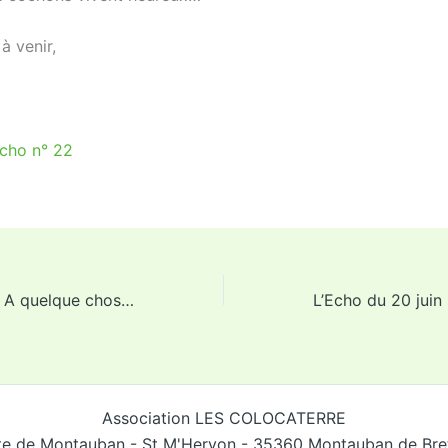
à venir,
Echo n° 22
L’Echo du 8 juin : A quelque chose malheur est bon…
Association LES COLOCATERRE
te de Montauban - St M'Hervon - 35360 Montauban de Br