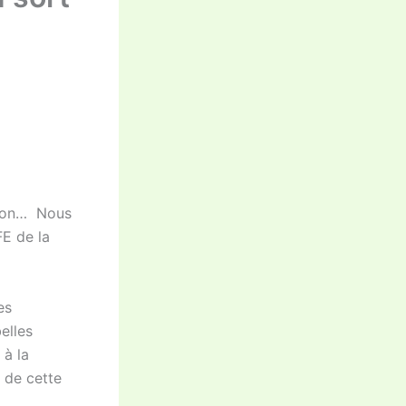
stion… Nous
E de la
es
elles
 à la
 de cette