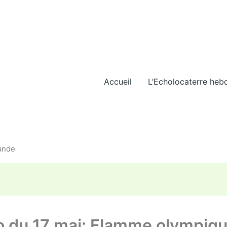
Accueil
L’Echolocaterre heb
iande
o du 17 mai: Flamme olympiqu