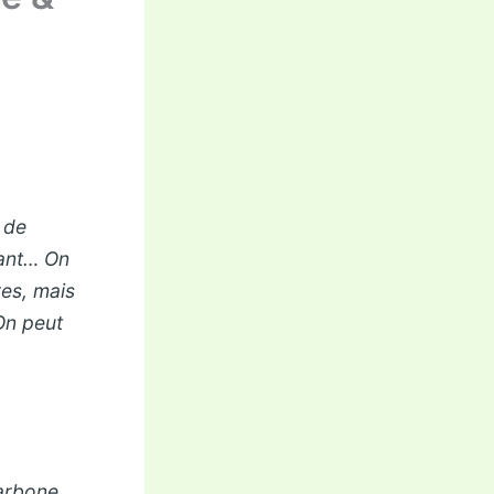
 de
çant… On
res, mais
 On peut
carbone