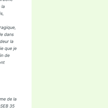
 la
s,
ragique,
le dans
deur la
ie que je
fin de
ont
mme de la
r SEB 35