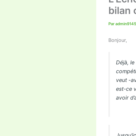
bilan
Par
admin914
Bonjour,
Déjà, l
compéti
veut -av
est-ce v
avoir d
Jusqu’ic