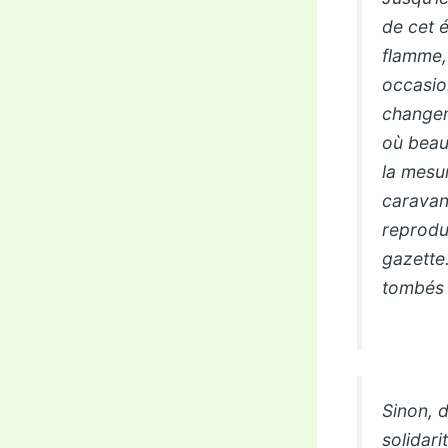
de cet é
flamme,
occasion
changem
où beau
la mesu
caravan
reprodui
gazette
tombés 
Sinon, 
solidari