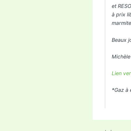
et RESO 
à prix l
marmite
Beaux jo
Michèle
Lien ver
*Gaz à 