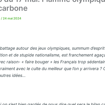
 carbone
5
/
24 mai 2024
e battage autour des jeux olympiques, summum d’esprit
tion et de stupide nationalisme, est franchement aga
ec raison- « faire bouger » les Français trop sédentai
raiment avec le culte du meilleur que l’on y arrivera ?
’autres idées…
i on s’est bien gardés de nous dire quel sera le bilan 