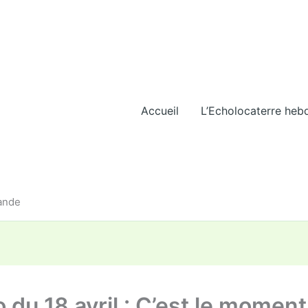
Accueil
L’Echolocaterre heb
iande
 du 18 avril : C’est le momen