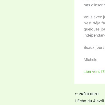
pas d’inscri
Vous avez ju
n’est déjà f
quelques jou
indépendanc
Beaux jours 
Michèle
Lien vers l’
PRÉCÉDENT