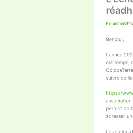
réadh
Par
admin914
Bonjour,
L’année 202
est temps, 
ColocaTerre.
suivre ce lie
https://www
association
permet de b
adresser un
Les ColocaT