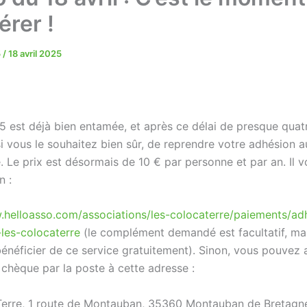
érer !
5
/
18 avril 2025
5 est déjà bien entamée, et après ce délai de presque quatr
si vous le souhaitez bien sûr, de reprendre votre adhésion a
 Le prix est désormais de 10 € par personne et par an. Il v
n :
.helloasso.com/associations/les-colocaterre/paiements/adh
-les-colocaterre
(le complément demandé est facultatif, ma
énéficier de ce service gratuitement). Sinon, vous pouvez 
 chèque par la poste à cette adresse :
erre, 1 route de Montauban, 35360 Montauban de Bretagne