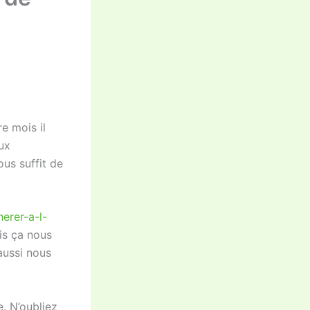
e mois il
ux
ous suffit de
erer-a-l-
is ça nous
aussi nous
. N’oubliez