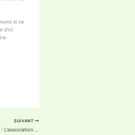
moins si ce
l d’ici
tre
SUIVANT
L’Echo du 25 avril : L’association prête !