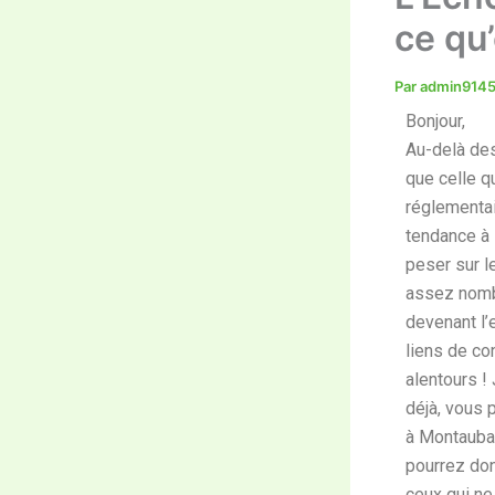
ce qu’
Par
admin914
Bonjour,
Au-delà des
que celle q
réglementai
tendance à
peser sur l
assez nombr
devenant l’e
liens de co
alentours !
déjà, vous
à Montauban
pourrez don
ceux qui ne