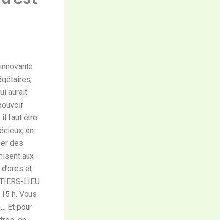
 innovante
dgétaires,
i aurait
pouvoir
il faut être
récieux, en
réer des
inisent aux
 d’ores et
 TIERS-LIEU
 15 h. Vous
e… Et pour
tres, en