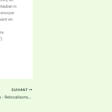
ntauban ni
s envoyer
aient en
tre
):
SUIVANT
L’Echo du 27 mars : Relocalisons-nous !