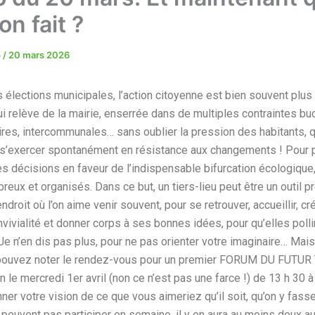
on fait ?
5
/
20 mars 2026
 élections municipales, l’action citoyenne est bien souvent plus
ui relève de la mairie, enserrée dans de multiples contraintes bu
res, intercommunales… sans oublier la pression des habitants, qu
 s’exercer spontanément en résistance aux changements ! Pour 
es décisions en faveur de l’indispensable bifurcation écologique, 
eux et organisés. Dans ce but, un tiers-lieu peut être un outil p
ndroit où l’on aime venir souvent, pour se retrouver, accueillir, c
nvivialité et donner corps à ses bonnes idées, pour qu’elles poll
 Je n’en dis pas plus, pour ne pas orienter votre imaginaire… Mais
 pouvez noter le rendez-vous pour un premier FORUM DU FUTUR
 le mercredi 1er avril (non ce n’est pas une farce !) de 13 h 30 à
ner votre vision de ce que vous aimeriez qu’il soit, qu’on y fass
 peuvent pas participer en semaine, il y en aura au moins deux au