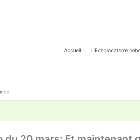
Accueil
L’Echolocaterre heb
iande
o du 20 mars: Et maintenant q