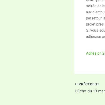
soirée et l
aux alentou
par retour l
projet près
Si vous sou
adhésion po
Adhésion 
PRÉCÉDENT