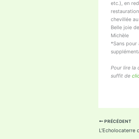
etc.), en re
restauratio
chevillée au
Belle joie de
Michèle
*Sans pour 
supplémenta
Pour lire la
suffit de
cli
PRÉCÉDENT