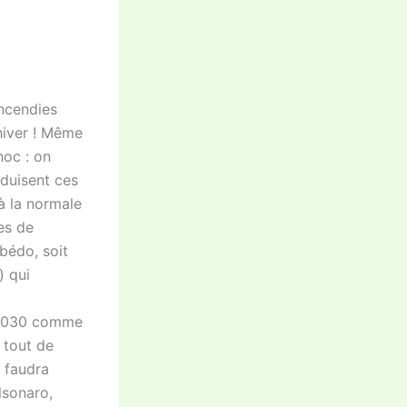
incendies
hiver ! Même
hoc : on
duisent ces
 à la normale
es de
lbédo, soit
) qui
e 2030 comme
e tout de
l faudra
lsonaro,