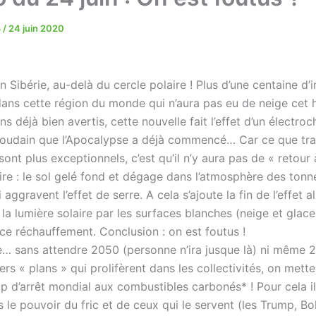
5
/
24 juin 2020
 Sibérie, au-delà du cercle polaire ! Plus d’une centaine d’
ans cette région du monde qui n’aura pas eu de neige cet 
s déjà bien avertis, cette nouvelle fait l’effet d’un électroc
udain que l’Apocalypse a déjà commencé… Car ce que tra
 sont plus exceptionnels, c’est qu’il n’y aura pas de « retour
ire : le sol gelé fond et dégage dans l’atmosphère des tonn
aggravent l’effet de serre. A cela s’ajoute la fin de l’effet a
 la lumière solaire par les surfaces blanches (neige et glace
ce réchauffement. Conclusion : on est foutus !
… sans attendre 2050 (personne n’ira jusque là) ni mêm
ers « plans » qui prolifèrent dans les collectivités, on mett
up d’arrêt mondial aux combustibles carbonés* ! Pour cela i
 le pouvoir du fric et de ceux qui le servent (les Trump, Bo