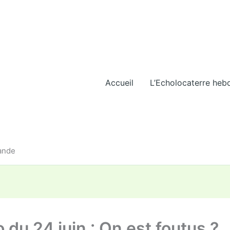
Accueil
L’Echolocaterre heb
iande
 du 24 juin : On est foutus ?