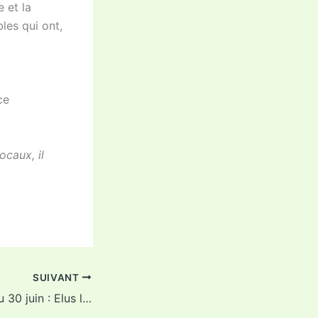
e et la
les qui ont,
ce
ocaux, il
SUIVANT
L’Echolocaterre du 30 juin : Elus locaux, il faut verdir !