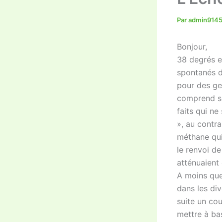
Par
admin914
Bonjour,
38 degrés en
spontanés d
pour des gen
comprend so
faits qui ne
», au contra
méthane qui 
le renvoi de
atténuaient 
A moins que
dans les div
suite un co
mettre à bas