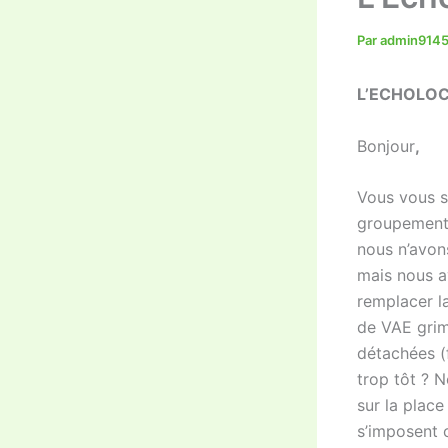
Par
admin914
L’ECHOLOCA
Bonjour
,
Vous vous s
groupement 
nous n’avons
mais nous a
remplacer l
de VAE grim
détachées (
trop tôt ? N
sur la place
s’imposent