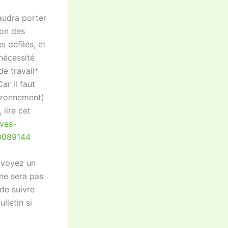
faudra porter
ion des
s défilés, et
 nécessité
de travail*
ar il faut
vironnement)
 lire cet
ives-
00089144
envoyez un
 ne sera pas
 de suivre
lletin si