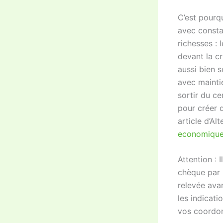
C’est pourqu
avec constan
richesses : 
devant la cr
aussi bien s
avec maintie
sortir du ce
pour créer d
article d’A
economiques
Attention : 
chèque par l
relevée avan
les indicati
vos coordon