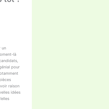
r un
moment-là
candidats,
génial pour
 notamment
pièces
voir raison
velles idées
’elles