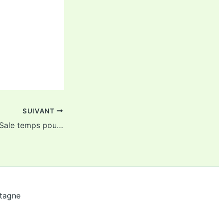
SUIVANT
L’Echo du 7 mai : Sale temps pour la voiture… mais pas seulement !
etagne