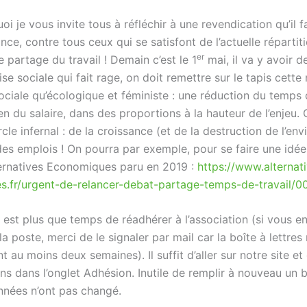
oi je vous invite tous à réfléchir à une revendication qu’il 
ce, contre tous ceux qui se satisfont de l’actuelle répartit
er
le partage du travail ! Demain c’est le 1
mai, il va y avoir de
ise sociale qui fait rage, on doit remettre sur le tapis cette
ociale qu’écologique et féministe : une réduction du temps 
n du salaire, dans des proportions à la hauteur de l’enjeu. C
rcle infernal : de la croissance (et de la destruction de l’en
es emplois ! On pourra par exemple, pour se faire une idée,
lternatives Economiques paru en 2019 :
https://www.alternat
.fr/urgent-de-relancer-debat-partage-temps-de-travail/
Il est plus que temps de réadhérer à l’association (si vous 
a poste, merci de le signaler par mail car la boîte à lettres
t au moins deux semaines). Il suffit d’aller sur notre site et
ons dans l’onglet Adhésion. Inutile de remplir à nouveau un bu
nées n’ont pas changé.