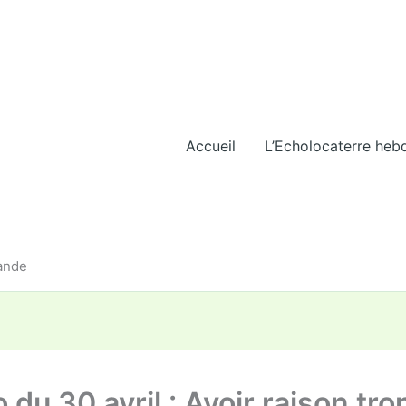
Accueil
L’Echolocaterre heb
iande
 du 30 avril : Avoir raison trop