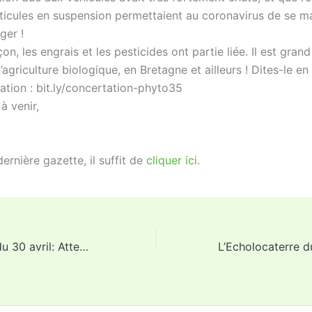
ticules en suspension permettaient au coronavirus de se ma
ger !
on, les engrais et les pesticides ont partie liée. Il est gra
l’agriculture biologique, en Bretagne et ailleurs ! Dites-le e
ation : bit.ly/concertation-phyto35
à venir,
dernière gazette, il suffit de
cliquer ici
.
L’Echolocaterre du 30 avril: Attention aux réponses toutes faites…