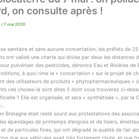
d, on consulte après !
5
/
7 mai 2020
ise sanitaire et sans aucune concertation, les préfets de 25
s ont validé une charte qui divise par deux les distances 
pour pulvériser des pesticides, dénonce Eau et Rivières de 
ditions, à quoi rime la « concertation » sur le projet de c
t des utilisateurs de produits « phytopharmaceutiques » (
nts ces choses-là sont dites !) dont vous trouverez ci-dess
ficielle ? Elle est organisée, et sera « synthétisée », par l
e…
 en Bretagne était resté sourd aux protestations des associa
les épandages de printemps d’engrais et de lisiers, émetteu
t de particules fines, qui ont dégradé la qualité de l’air a
tion due aux véhicules avait très fortement chuté, et que l’o