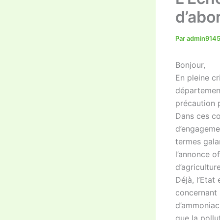
d’abor
Par
admin914
Bonjour,
En pleine cr
département
précaution 
Dans ces con
d’engagemen
termes gala
l’annonce of
d’agricultur
Déjà, l’Etat
concernant 
d’ammoniac e
que la pollu