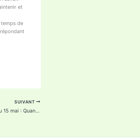
intenir et
nd temps de
n répondant
SUIVANT
L’Echolocaterre du 15 mai : Quand on s’promène au bord de l’eau… on risque une amende !