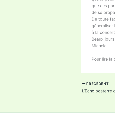
que ces par
de se propa
De toute faç
généraliser 
à la concert
Beaux jours 
Michèle
Pour lire la 
PRÉCÉDENT