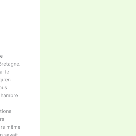
de
Bretagne.
harte
qu’en
ous
a Chambre
tions
rs
lors même
n savait