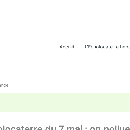
Accueil
L’Echolocaterre heb
iande
locaterre du 7 mai : on pollu