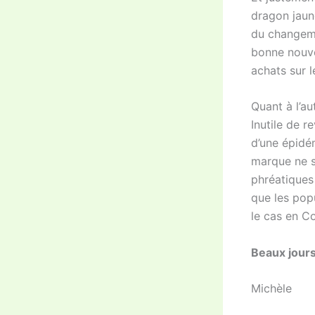
dragon jaun
du changeme
bonne nouvel
achats sur 
Quant à l’a
Inutile de r
d’une épidém
marque ne s
phréatiques
que les pop
le cas en C
Beaux jours
Michèle