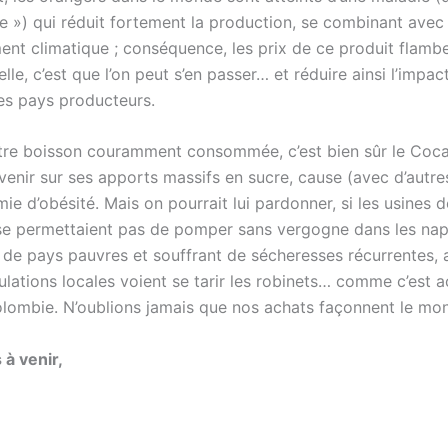
e ») qui réduit fortement la production, se combinant avec 
nt climatique ; conséquence, les prix de ce produit flambe
le, c’est que l’on peut s’en passer… et réduire ainsi l’impac
les pays producteurs.
utre boisson couramment consommée, c’est bien sûr le Coc
evenir sur ses apports massifs en sucre, cause (avec d’autr
ie d’obésité. Mais on pourrait lui pardonner, si les usines d
e permettaient pas de pomper sans vergogne dans les na
 de pays pauvres et souffrant de sécheresses récurrentes,
ulations locales voient se tarir les robinets… comme c’est 
olombie. N’oublions jamais que nos achats façonnent le mon
 à venir,