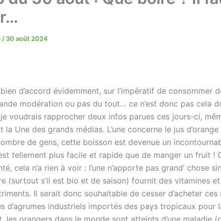
ir…
5
/
30 août 2024
 bien d’accord évidemment, sur l’impératif de consommer de
ande modération ou pas du tout… ce n’est donc pas cela d
 je voudrais rapprocher deux infos parues ces jours-ci, mêm
it la Une des grands médias. L’une concerne le jus d’orange 
nombre de gens, cette boisson est devenue un incontournab
est tellement plus facile et rapide que de manger un fruit ! 
té, cela n’a rien à voir : l’une n’apporte pas grand’ chose s
tre (surtout s’il est bio et de saison) fournit des vitamines e
riments. Il serait donc souhaitable de cesser d’acheter ces 
us d’agrumes industriels importés des pays tropicaux pour l
, les orangers dans le monde sont atteints d’une maladie (d