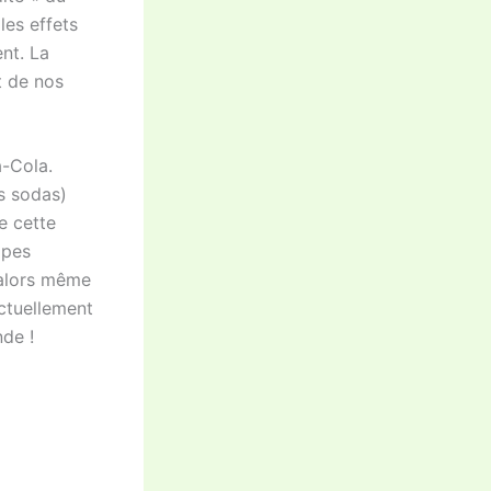
les effets
nt. La
t de nos
a-Cola.
es sodas)
e cette
ppes
 alors même
actuellement
de !