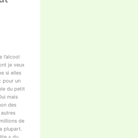
 l’alcool
ont je veux
e si elles
: pour un
le du petit
Oui mais
inon des
t autres
millions de
a plupart.
ite « du