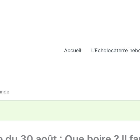
Accueil
L’Echolocaterre heb
iande
 du 30 août : Que boire ? Il fa