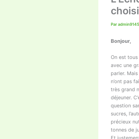
chois
Par
admin914
Bonjour,
On est tous
avec une gr
parler. Mais
n’ont pas fa
très grand 
déjeuner. C’
question san
sucres, l’au
précieux nut
tonnes de j
Et justement