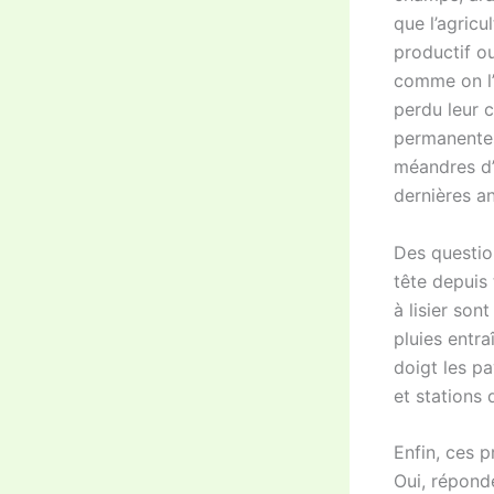
que l’agricu
productif o
comme on l’a
perdu leur c
permanentes 
méandres d’
dernières a
Des questio
tête depuis 
à lisier son
pluies entra
doigt les p
et stations
Enfin, ces 
Oui, répond