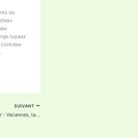
ints du
 d’eau
ses
ongs tuyaux
 contrées
s…
SUIVANT
L’Echo du 7 février : Vacances, taillons nos branches