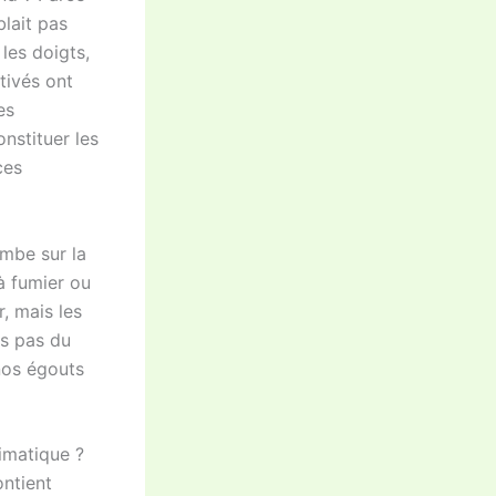
blait pas
les doigts,
ltivés ont
es
nstituer les
ces
mbe sur la
à fumier ou
r, mais les
ns pas du
nos égouts
imatique ?
ontient