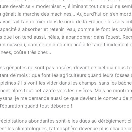
lture devait se « moderniser », éliminant tout ce qui ne sem
u gênait la marche des machines… Aujourd’hui on s’en mord 
vait fait l’an dernier dans le nord de la France : les sols cu
apacité à absorber et retenir l’eau, comme le font les prairi
que l’on tend aussi, hélas, à abandonner dans l’ouest. Reco
un ruisseau, comme on a commencé à le faire timidement 
nnées, coûte très cher…
ns gênantes ne sont pas posées, devant ce ciel qui nous to
tant de mois : que font les agriculteurs quand leurs fosses 
t pleines ? Ils vont les vider dans les champs, sans les bâche
înent alors tout cet azote vers les rivières. Mais ne montro
aysans, je me demande aussi ce que devient le contenu de 
 d’épuration quand tout déborde !
précipitations abondantes sont-elles dues au dérèglement cl
ent les climatologues, l’atmosphère devenue plus chaude c