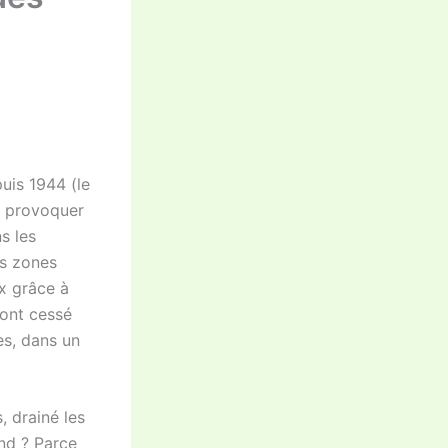
uis 1944 (le
e provoquer
s les
es zones
ux grâce à
ont cessé
es, dans un
, drainé les
ond ? Parce