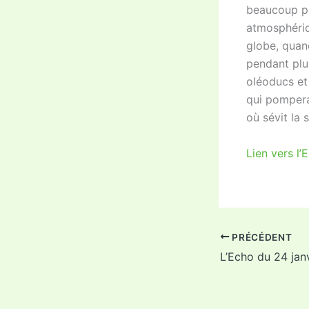
beaucoup pl
atmosphériq
globe, quand
pendant plus
oléoducs et
qui pompera
où sévit la
Lien vers l’
PRÉCÉDENT