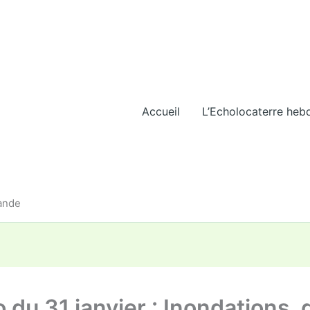
Accueil
L’Echolocaterre heb
iande
 du 31 janvier : Inondations, 