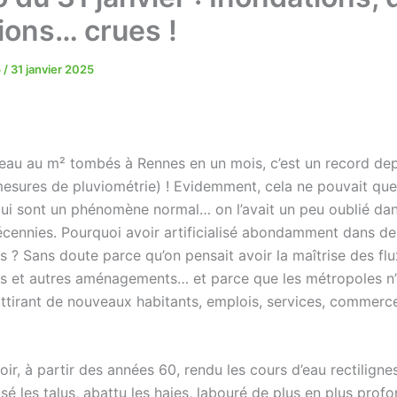
ions… crues !
5
/
31 janvier 2025
d’eau au m² tombés à Rennes en un mois, c’est un record dep
esures de pluviométrie) ! Evidemment, cela ne pouvait qu
qui sont un phénomène normal… on l’avait un peu oublié dan
écennies. Pourquoi avoir artificialisé abondamment dans d
s ? Sans doute parce qu’on pensait avoir la maîtrise des fl
s et autres aménagements… et parce que les métropoles n’
 attirant de nouveaux habitants, emplois, services, commerc
ir, à partir des années 60, rendu les cours d’eau rectilignes
é les talus, abattu les haies, labouré de plus en plus prof