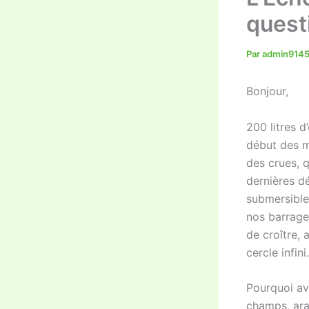
quest
Par
admin914
Bonjour,
200 litres 
début des m
des crues, 
dernières d
submersible
nos barrage
de croître,
cercle infini.
Pourquoi avo
champs, aras