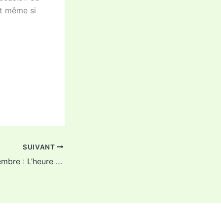
t même si
SUIVANT
L’Echo du 13 décembre : L’heure des choix…