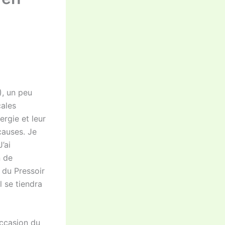
), un peu
cales
rgie et leur
causes. Je
’ai
n de
o du Pressoir
l se tiendra
occasion du