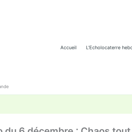
Accueil
L’Echolocaterre heb
iande
o du 6 décembre : Chaos tout