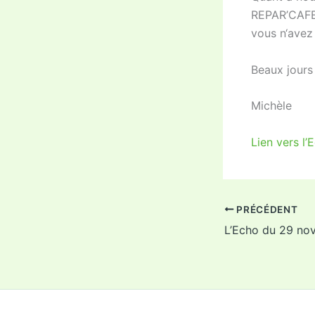
REPAR’CAFE
vous n‘avez 
Beaux jours 
Michèle
Lien vers l’
PRÉCÉDENT